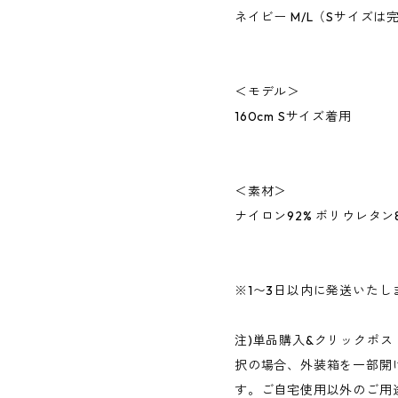
ネイビー M/L（Sサイズは
＜モデル＞
160cm Sサイズ着用
＜素材＞
ナイロン92% ボリウレタン
※1〜3日以内に発送いたし
注)単品購入&クリックポス
択の場合、外装箱を一部開
す。ご自宅使用以外のご用