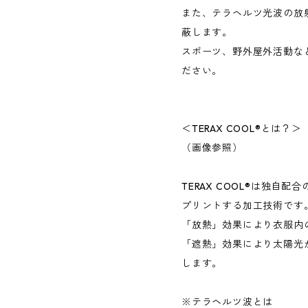
また、テラヘルツ光波の放
蔽します。
スポーツ、野外屋外活動な
ださい。
＜TERAX COOL®とは？＞
（画像参照）
TERAX COOL®は独自
プリントする加工技術です
「放熱」効果により衣服内
「遮熱」効果により太陽光
します。
※テラヘルツ波とは