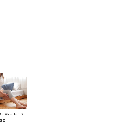
X CARETECT®︎
サポーター（厚手
400
）【care sup
er】