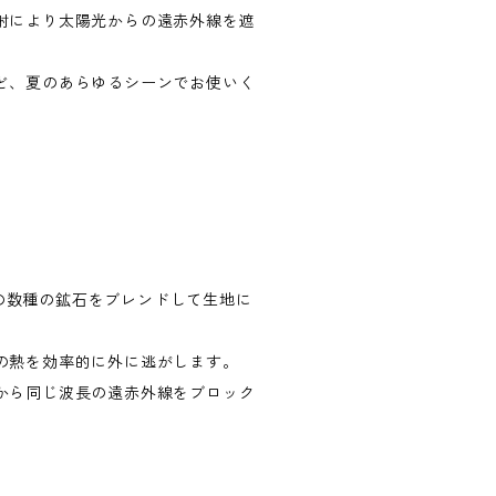
射により太陽光からの遠赤外線を遮
ど、夏のあらゆるシーンでお使いく
配合の数種の鉱石をブレンドして生地に
。
の熱を効率的に外に逃がします。
から同じ波長の遠赤外線をブロック