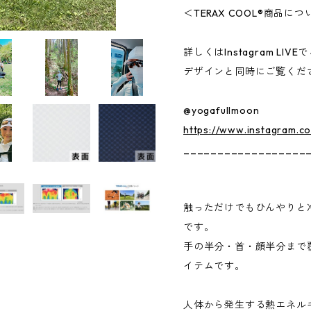
＜TERAX COOL®︎商品に
詳しくはInstagram LI
デザインと同時にご覧くだ
@yogafullmoon
https://www.instagram.c
__________________
触っただけでもひんやりと
です。
手の半分・首・顔半分まで
イテムです。
人体から発生する熱エネル