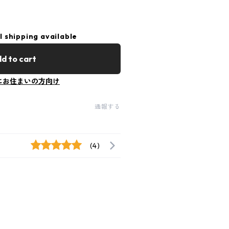
l shipping available
d to cart
にお住まいの方向け
通報する
(4)