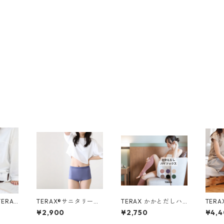
ERAX
TERAX®︎サニタリーシ
TERAX かかとだしハ
TERA
ギンス
ョーツ【care inner】
イソックス【care inn
ひざ
¥2,900
¥2,750
¥4,
er】
2枚入り
port