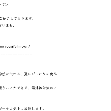
ついて＞
VEでご紹介しております。
さいませ。
om/yogafullmoon/
______________
冷感が伝わる、夏にぴったりの商品
覆うことができる、紫外線対策のア
ギーを大気中に放熱します。