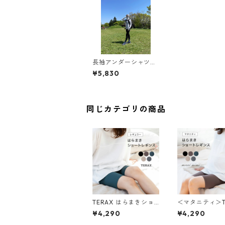
長袖アンダーシャツ
【TERAX COOL®︎ 】
¥5,830
同じカテゴリの商品
TERAX はらまきショ
＜マタニティ＞T
ートレギンス【care i
腹巻ショートレ
¥4,290
¥4,290
nner】
【care inner】