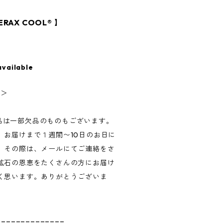
X COOL®︎ 】
available
ジ＞
®︎商品は一部欠品のものもございます。
、お届けまで１週間〜10日のお日に
。その際は、メールにてご連絡をさ
鉱石の恩恵をたくさんの方にお届け
く思います。ありがとうございま
______________