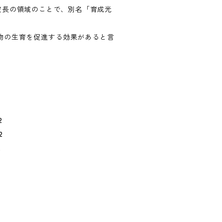
の波長の領域のことで、別名「育成光
物の生育を促進する効果があると言
2
2
2