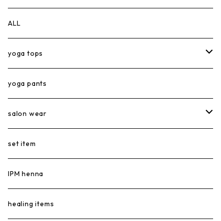
ALL
yoga tops
short tops
yoga pants
long tops
salon wear
tank top
salon tops
set item
salon pants
IPM henna
healing items