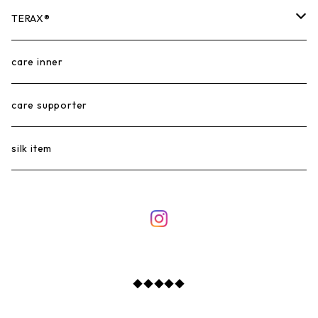
TERAX®︎
TERAX HOT®︎
care inner
TERAX COOL®︎
care supporter
silk item
◆◆◆◆◆