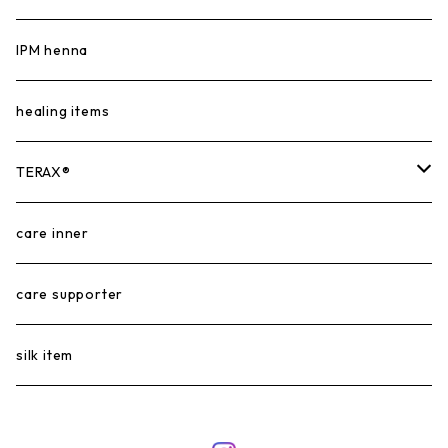
salon pants
IPM henna
healing items
TERAX®︎
TERAX HOT®︎
care inner
TERAX COOL®︎
care supporter
silk item