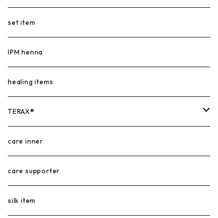
tank top
salon tops
set item
salon pants
IPM henna
healing items
TERAX®︎
TERAX HOT®︎
care inner
TERAX COOL®︎
care supporter
silk item