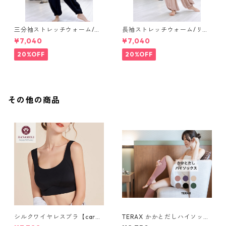
三分袖ストレッチウォーム/リ
長袖ストレッチウォーム/リブ
ブオレンジ【short tops】
ブラック【long tops】
¥7,040
¥7,040
20%OFF
20%OFF
その他の商品
シルクワイヤレスブラ【care i
TERAX かかとだしハイソック
nner】
ス【care inner】