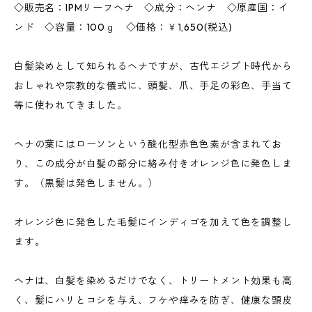
◇販売名：IPMリーフヘナ ◇成分：ヘンナ ◇原産国：イ
ンド ◇容量：100ｇ ◇価格：￥1,650(税込)
白髪染めとして知られるヘナですが、古代エジプト時代から
おしゃれや宗教的な儀式に、頭髪、爪、手足の彩色、手当て
等に使われてきました。
ヘナの葉にはローソンという酸化型赤色色素が含まれてお
り、この成分が白髪の部分に絡み付きオレンジ色に発色しま
す。（黒髪は発色しません。）
オレンジ色に発色した毛髪にインディゴを加えて色を調整し
ます。
ヘナは、白髪を染めるだけでなく、トリートメント効果も高
く、髪にハリとコシを与え、フケや痒みを防ぎ、健康な頭皮