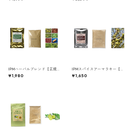
IPMハーバルブレンド【正規販
IPMスパイスアーマラキー【正
売店】
規販売店】
¥1,980
¥1,650