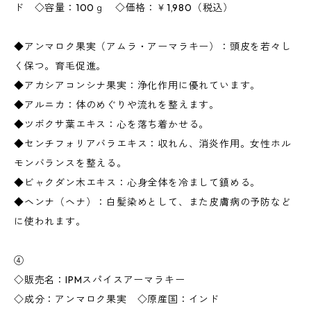
ド ◇容量：100ｇ ◇価格：￥1,980（税込）
◆アンマロク果実（アムラ・アーマラキー）：頭皮を若々し
く保つ。育毛促進。
◆アカシアコンシナ果実：浄化作用に優れています。
◆アルニカ：体のめぐりや流れを整えます。
◆ツボクサ葉エキス：心を落ち着かせる。
◆センチフォリアバラエキス：収れん、消炎作用。女性ホル
モンバランスを整える。
◆ビャクダン木エキス：心身全体を冷まして鎮める。
◆ヘンナ（ヘナ）：白髪染めとして、また皮膚病の予防など
に使われます。
④
◇販売名：IPMスパイスアーマラキー
◇成分：アンマロク果実 ◇原産国：インド