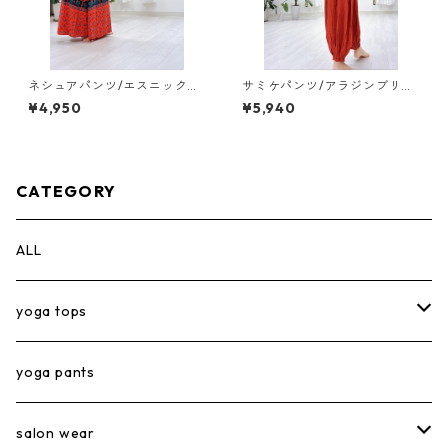
ネシュアパンツ/エスニックオ
サミケパンツ/アラジンブリッ
レンジ【pants】
ク【pants】
¥4,950
¥5,940
CATEGORY
ALL
yoga tops
short tops
yoga pants
long tops
salon wear