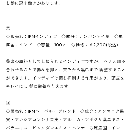
と髪に戻す働きがあります。
②
◇販売名：IPMインディゴ ◇成分：ナンバンアイ葉 ◇原
産国：インド ◇容量：100ｇ ◇価格：￥2,200(税込)
藍染の原料としてし知られるインディゴですが、 ヘナと組み
合わせることで赤みを抑え、茶色から黒色まで 調整すること
ができます。インディゴは菌を抑制する作用があり、頭皮を
キレイにし 髪に栄養を与えます。
③
◇販売名：IPMハーバル・ ブレンド ◇成分：アンマロク果
実・アカシアコンシナ果実・アルニカ・ツボクサ葉エキス・
バラエキス・ビャクダンエキス・ヘンナ ◇原産国：イン