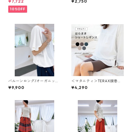
¥7,722
¥2,750
10%OFF
バルーンロング/オーガニック
＜マタニティ＞TERAX腹巻シ
コットンホワイト【tops】
ョートレギンス【care inne
¥9,900
¥4,290
r】