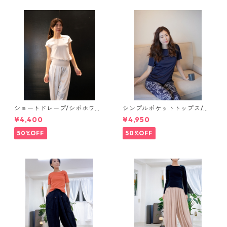
ショートドレープ/シボホワイ
シンプルポケットトップス/ネ
ト【tops】
イビー【salon tops】
¥4,400
¥4,950
50%OFF
50%OFF