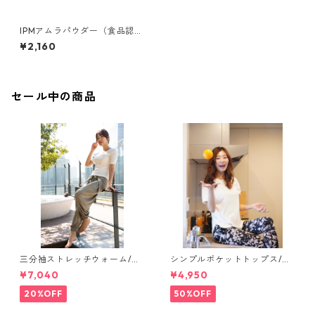
IPMアムラパウダー（食品認
可）【正規販売店】
¥2,160
セール中の商品
三分袖ストレッチウォーム/リ
シンプルポケットトップス/ホ
ブホワイト【short tops】
ワイト【salon tops】
¥7,040
¥4,950
20%OFF
50%OFF