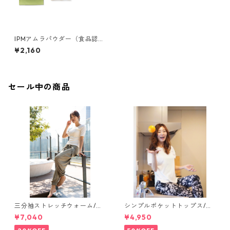
IPMアムラパウダー（食品認
可）【正規販売店】
¥2,160
セール中の商品
三分袖ストレッチウォーム/リ
シンプルポケットトップス/ホ
ブホワイト【short tops】
ワイト【salon tops】
¥7,040
¥4,950