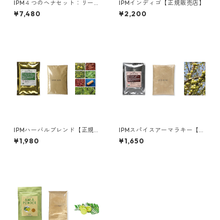
IPM４つのヘナセット：リーフ
IPMインディゴ【正規販売店】
ヘナ/インディゴ/ハーバルブレ
¥7,480
¥2,200
ンド/スパイスアーマラキー
【正規販売店】
IPMハーバルブレンド【正規販
IPMスパイスアーマラキー【正
売店】
規販売店】
¥1,980
¥1,650