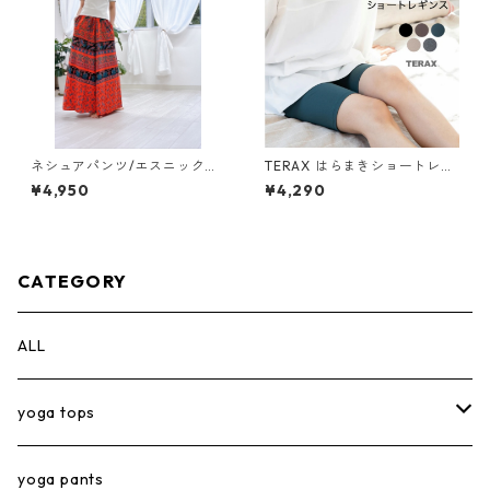
ネシュアパンツ/エスニックオ
TERAX はらまきショートレギ
レンジ【pants】
ンス【care inner】
¥4,950
¥4,290
CATEGORY
ALL
yoga tops
short tops
yoga pants