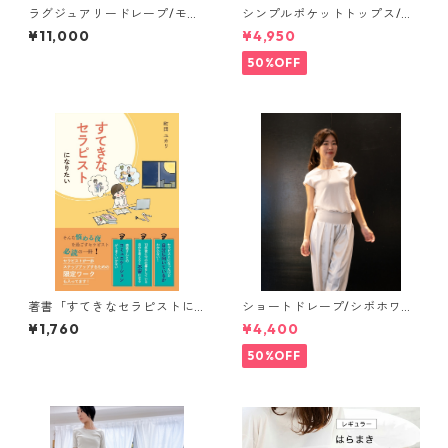
ラグジュアリードレープ/モー
シンプルポケットトップス/ホ
ブピンク【pants】
ワイト【salon tops】
¥11,000
¥4,950
50%OFF
著書「すてきなセラピストに
ショートドレープ/シボホワイ
なりたい」サインとメッセー
ト【tops】
¥1,760
¥4,400
ジ付き
50%OFF