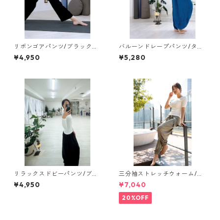
リボンゴアパンツ/ブラック
バルーンドレープパンツ/ター
【pants】
コイズ【pants】
¥4,950
¥5,280
リラックスドビーパンツ/ブラ
三分袖ストレッチウォーム/リ
ック【pants】
ブホワイト【short tops】
¥4,950
¥7,040
20%OFF