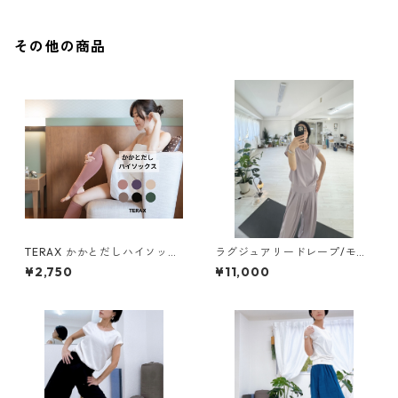
その他の商品
TERAX かかとだしハイソック
ラグジュアリードレープ/モー
ス【care inner】
ブピンク【pants】
¥2,750
¥11,000