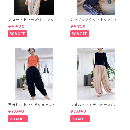
ショートドレープ/シボホワイ
シンプルポケットトップス/ネ
ト【tops】
イビー【salon tops】
¥4,400
¥4,950
50%OFF
50%OFF
三分袖ストレッチウォーム/リ
長袖ストレッチウォーム/リブ
ブオレンジ【short tops】
ブラック【long tops】
¥7,040
¥7,040
20%OFF
20%OFF