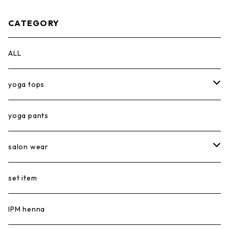
CATEGORY
ALL
yoga tops
short tops
yoga pants
long tops
salon wear
tank top
salon tops
set item
salon pants
IPM henna