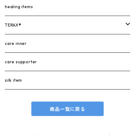
healing items
TERAX®︎
TERAX HOT®︎
care inner
TERAX COOL®︎
care supporter
silk item
商品一覧に戻る